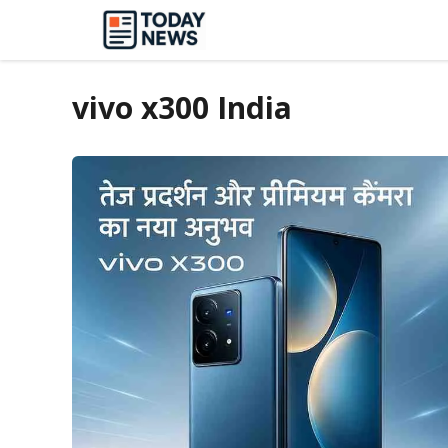
Skip
to
content
vivo x300 India