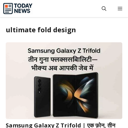
Skip
M
to
content
ultimate fold design
Samsung Galaxy Z Trifold | एक फ़ोन, तीन