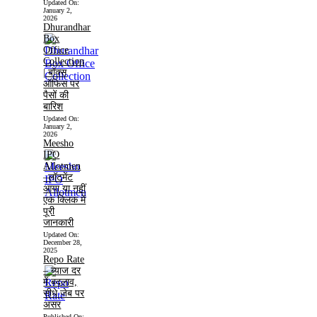
Updated On:
January 2,
2026
Dhurandhar
Box
Office
Collection
| बॉक्स
ऑफिस पर
पैसों की
बारिश
Updated On:
January 2,
2026
Meesho
IPO
Allotmen
–लॉटमेंट
आया या नहीं
एक क्लिक में
पूरी
जानकारी
Updated On:
December 28,
2025
Repo Rate
– ब्याज दर
में बदलाव,
सीधे जेब पर
असर
Published On: