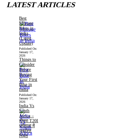
LATEST ARTICLES
Best
Mileage
Bikes in
India
(Latest
Update)
Published On:
January 17,
2026
Things to
Consider
Before
Buying
Your First
Bike in
India
Published On:
January 17,
2026
India Vs
South
Africa –
तीसरा T20I
धर्मशाला में
जबर्दस्त
भिड़ंत