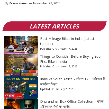
By
Pravin Kumar
—
November 28, 2025
LATEST ARTICLES
Best Mileage Bikes in India (Latest
Update)
Published On:
January 17, 2026
Things to Consider Before Buying Your
First Bike in India
Published On:
January 17, 2026
India Vs South Africa – तीसरा T20I धर्मशाला में
जबर्दस्त भिड़ंत
Updated On:
January 2, 2026
Dhurandhar Box Office Collection | बॉक्स
ऑफिस पर पैसों की बारिश