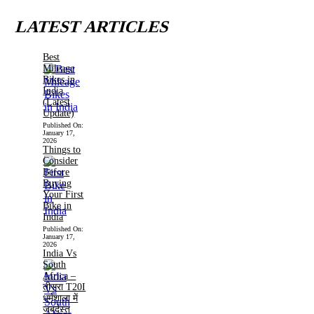
LATEST ARTICLES
Best
Mileage
Bikes in
India
(Latest
Update)
Published On:
January 17,
2026
Things to
Consider
Before
Buying
Your First
Bike in
India
Published On:
January 17,
2026
India Vs
South
Africa –
तीसरा T20I
धर्मशाला में
जबर्दस्त