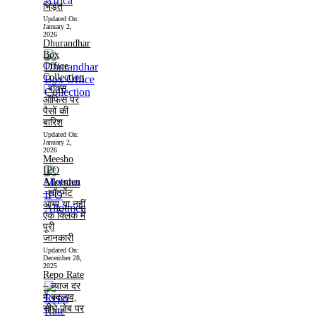
भिड़ंत
Updated On:
January 2,
2026
Dhurandhar
Box
Office
Collection
| बॉक्स
ऑफिस पर
पैसों की
बारिश
Updated On:
January 2,
2026
Meesho
IPO
Allotmen
–लॉटमेंट
आया या नहीं
एक क्लिक में
पूरी
जानकारी
Updated On:
December 28,
2025
Repo Rate
– ब्याज दर
में बदलाव,
सीधे जेब पर