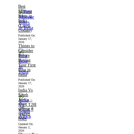
Best
Mileage
Bikes in
India
(Latest
Update)
Published On:
January 17,
2026
Things to
Consider
Before
Buying
Your First
Bike in
India
Published On:
January 17,
2026
India Vs
South
Africa –
तीसरा T20I
धर्मशाला में
जबर्दस्त
भिड़ंत
Updated On:
January 2,
2026