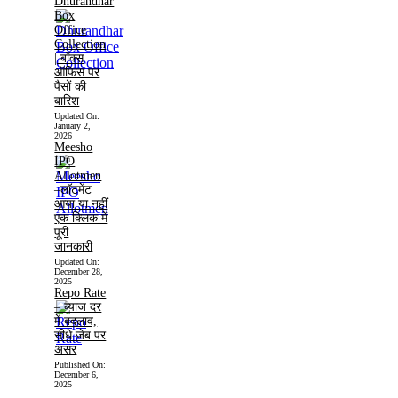
Dhurandhar
Box
Office
Collection
| बॉक्स
ऑफिस पर
पैसों की
बारिश
Updated On:
January 2,
2026
Meesho
IPO
Allotmen
–लॉटमेंट
आया या नहीं
एक क्लिक में
पूरी
जानकारी
Updated On:
December 28,
2025
Repo Rate
– ब्याज दर
में बदलाव,
सीधे जेब पर
असर
Published On:
December 6,
2025