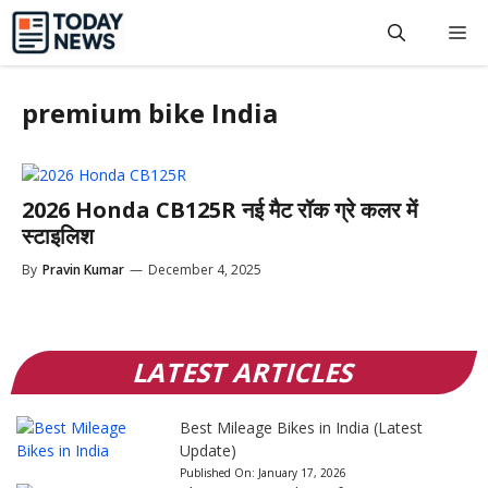
Skip
M
to
content
premium bike India
2026 Honda CB125R नई मैट रॉक ग्रे कलर में
स्टाइलिश
By
Pravin Kumar
—
December 4, 2025
LATEST ARTICLES
Best Mileage Bikes in India (Latest
Update)
Published On:
January 17, 2026