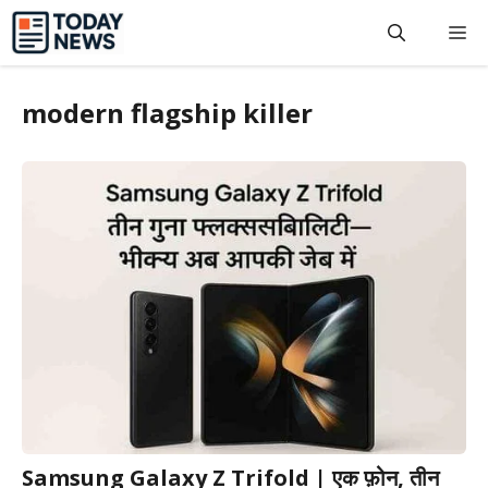
Skip
M
to
content
modern flagship killer
Samsung Galaxy Z Trifold | एक फ़ोन, तीन