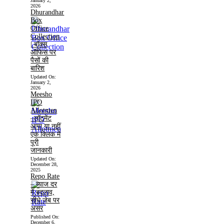
January 2,
2026
Dhurandhar
Box
Office
Collection
| बॉक्स
ऑफिस पर
पैसों की
बारिश
Updated On:
January 2,
2026
Meesho
IPO
Allotmen
–लॉटमेंट
आया या नहीं
एक क्लिक में
पूरी
जानकारी
Updated On:
December 28,
2025
Repo Rate
– ब्याज दर
में बदलाव,
सीधे जेब पर
असर
Published On:
December 6,