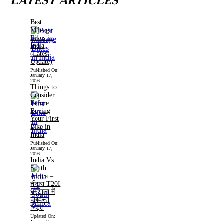
LATEST ARTICLES
Best
Mileage
Bikes in
India
(Latest
Update)
Published On:
January 17,
2026
Things to
Consider
Before
Buying
Your First
Bike in
India
Published On:
January 17,
2026
India Vs
South
Africa –
तीसरा T20I
धर्मशाला में
जबर्दस्त
भिड़ंत
Updated On: