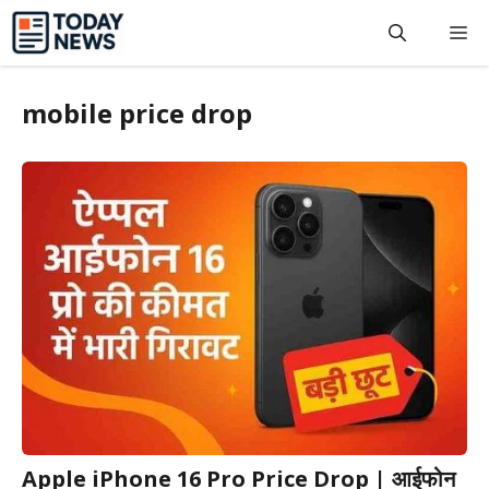
Skip
M
to
content
mobile price drop
Apple iPhone 16 Pro Price Drop | आईफोन