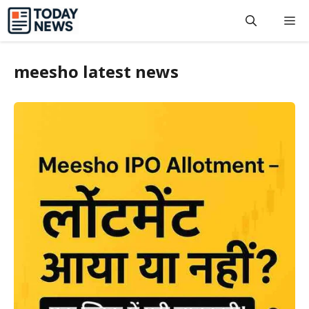
Skip
M
to
content
meesho latest news