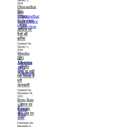
January 2,
2026
Dhurandhar
Box
Office
Collection
| बॉक्स
ऑफिस पर
पैसों की
बारिश
Updated On:
January 2,
2026
Meesho
IPO
Allotmen
–लॉटमेंट
आया या नहीं
एक क्लिक में
पूरी
जानकारी
Updated On:
December 28,
2025
Repo Rate
– ब्याज दर
में बदलाव,
सीधे जेब पर
असर
Published On:
December 6,