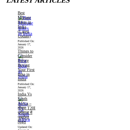
LATEST ARTICLES
Best
Mileage
Bikes in
India
(Latest
Update)
Published On:
January 17,
2026
Things to
Consider
Before
Buying
Your First
Bike in
India
Published On:
January 17,
2026
India Vs
South
Africa –
तीसरा T20I
धर्मशाला में
जबर्दस्त
भिड़ंत
Updated On: