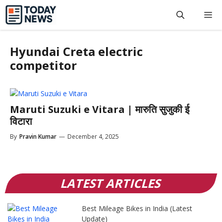
Skip
M
to
content
Hyundai Creta electric
competitor
Maruti Suzuki e Vitara | मारुति सुजुकी ई
विटारा
By
Pravin Kumar
—
December 4, 2025
LATEST ARTICLES
Best Mileage Bikes in India (Latest
Update)