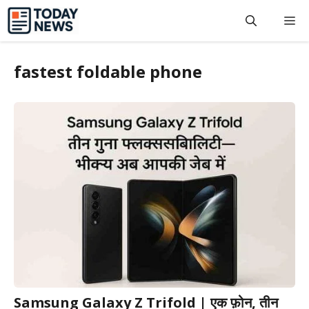
Skip
M
to
content
fastest foldable phone
Samsung Galaxy Z Trifold | एक फ़ोन, तीन