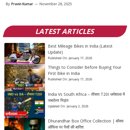
By
Pravin Kumar
—
November 28, 2025
LATEST ARTICLES
Best Mileage Bikes in India (Latest
Update)
Published On:
January 17, 2026
Things to Consider Before Buying Your
First Bike in India
Published On:
January 17, 2026
India Vs South Africa – तीसरा T20I धर्मशाला में
जबर्दस्त भिड़ंत
Updated On:
January 2, 2026
Dhurandhar Box Office Collection | बॉक्स
ऑफिस पर पैसों की बारिश