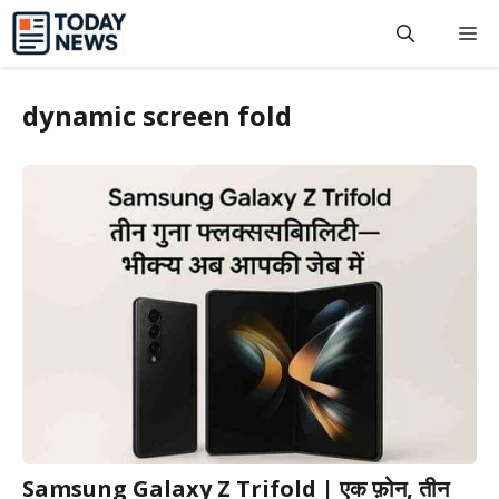
Skip
M
to
content
dynamic screen fold
Samsung Galaxy Z Trifold | एक फ़ोन, तीन