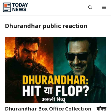
Skip
M
to
content
Dhurandhar public reaction
Dhurandhar Box Office Collection | बॉक्स