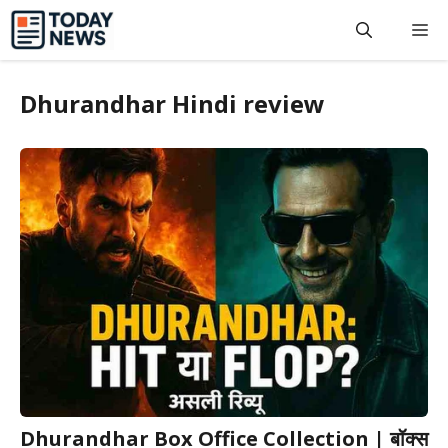
Skip
M
to
content
Dhurandhar Hindi review
Dhurandhar Box Office Collection | बॉक्स