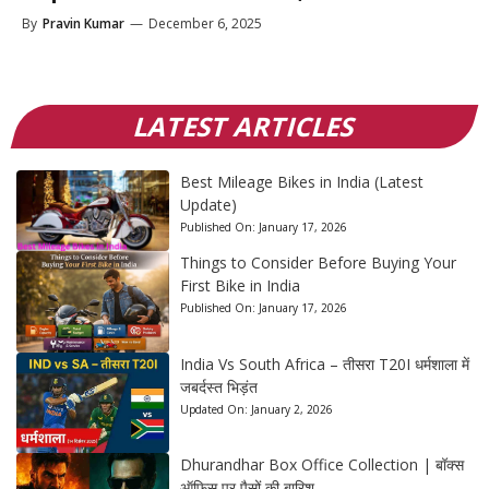
By
Pravin Kumar
—
December 6, 2025
LATEST ARTICLES
Best Mileage Bikes in India (Latest
Update)
Published On:
January 17, 2026
Things to Consider Before Buying Your
First Bike in India
Published On:
January 17, 2026
India Vs South Africa – तीसरा T20I धर्मशाला में
जबर्दस्त भिड़ंत
Updated On:
January 2, 2026
Dhurandhar Box Office Collection | बॉक्स
ऑफिस पर पैसों की बारिश