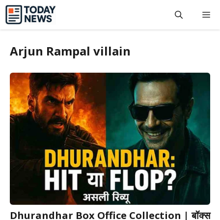
Skip
M
to
content
Arjun Rampal villain
Dhurandhar Box Office Collection | बॉक्स