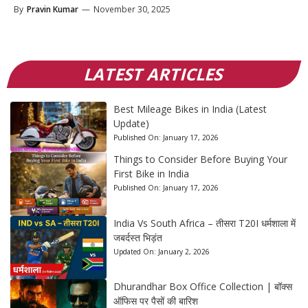
By
Pravin Kumar
—
November 30, 2025
LATEST ARTICLES
Best Mileage Bikes in India (Latest
Update)
Published On:
January 17, 2026
Things to Consider Before Buying Your
First Bike in India
Published On:
January 17, 2026
India Vs South Africa – तीसरा T20I धर्मशाला में
जबर्दस्त भिड़ंत
Updated On:
January 2, 2026
Dhurandhar Box Office Collection | बॉक्स
ऑफिस पर पैसों की बारिश