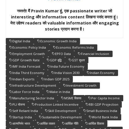
नमस्ते! मैं Pravin Kumar हूं, एक passionate writer जो
interesting और informative content लिखना पसंद करता हूं।
मेरा उद्देश्य readers को valuable information और engaging
stories प्रदान करना है।
Digital India
Economic Growth India
Economic Policy India
Economic Reforms India
Employment Growth
EPFO Data
Financial Inclusion
GDP Growth Rate
GDP वृद्धि
GST सुधार
IMF India Forecast
India Future Economy
India Third Economy
India Vision 2030
Indian Economy
Indian Exports
Indian GDP 2025
Infrastructure Development
Investment Growth
Labor Force India
Make in India
Manufacturing Sector India
MSME विकास
Per Capita Income
PLI योजना
Production Linked Incentive
RBI GDP Projection
Self Reliant India
Skill Development
Small Business India
Startup India
Sustainable Development
World Bank India
आत्मनिर्भर भारत
आर्थिक ताकत
आर्थिक नीति
आर्थिक विकास