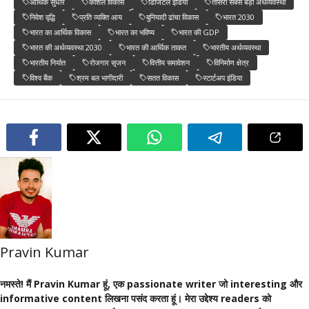
आर्थिक सुधार
कौशल विकास
डिजिटल इंडिया
तीसरी सबसे बड़ी अर्थव्यवस्था
निवेश वृद्धि
प्रति व्यक्ति आय
बुनियादी ढांचा विकास
भारत 2030
भारत का आर्थिक विकास
भारत का भविष्य
भारत की GDP
भारत की अर्थव्यवस्था 2030
भारत की आर्थिक ताकत
भारतीय अर्थव्यवस्था
भारतीय निर्यात
रोजगार सृजन
वित्तीय समावेशन
विनिर्माण क्षेत्र
विश्व बैंक
श्रम बल भागीदारी
सतत विकास
स्टार्टअप इंडिया
Pravin Kumar
नमस्ते! मैं Pravin Kumar हूं, एक passionate writer जो interesting और
informative content लिखना पसंद करता हूं। मेरा उद्देश्य readers को